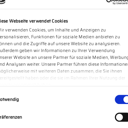
Mit dem „Headhunter of the Year“-Award kürt der
Premium-Karrierepartner Experteer die besten
Personalberatungen Deutschlands für herausragende
iese Webseite verwendet Cookies
Leistungen in fünf Kategorien: Executive Search, Client
ir verwenden Cookies, um Inhalte und Anzeigen zu
Experience, Candidate Experience, Best Newcomer und
ersonalisieren, Funktionen für soziale Medien anbieten zu
Innovation.
önnen und die Zugriffe auf unsere Website zu analysieren.
ußerdem geben wir Informationen zu Ihrer Verwendung
nserer Website an unsere Partner für soziale Medien, Werbun
nd Analysen weiter. Unsere Partner führen diese Informatione
öglicherweise mit weiteren Daten zusammen, die Sie ihnen
ereitgestellt haben oder die sie im Rahmen Ihrer Nutzung der
ienste gesammelt haben.
willigungsauswahl
12.03.2018
otwendig
WORKSHOP CANDIDATE EXPERIENCE
Der Bewerbungsprozess als Positiverlebnis für
räferenzen
Kandidaten und als Aushängeschild fürs Unternehmen