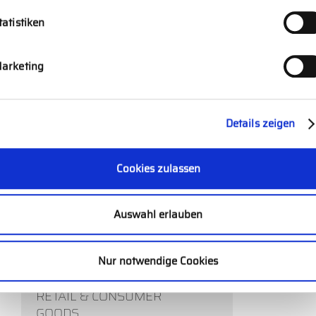
Fingerspitzengefühl.
tatistiken
arketing
AUTOMOBIL- &
INVESTITIONSGÜTERHANDEL
Details zeigen
Cookies zulassen
BETEILIGUNGSGESELLSCHAFTEN
& PRIVATE EQUITY
Auswahl erlauben
Nur notwendige Cookies
RETAIL & CONSUMER
GOODS