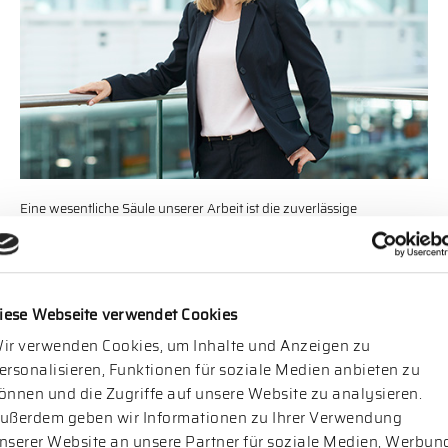
Eine wesentliche Säule unserer Arbeit ist die zuverlässige
Einschätzung unserer Kandidaten. Dabei steht nicht nur die Eignung
für eine bestimmte Vakanz im Vordergrund. Auch das Ausarbeiten
von Stärken und Entwicklungspotenzialen unserer Kandidaten spielt
eine zentrale Rolle.
iese Webseite verwendet Cookies
Kernstück unserer Assessments bilden die kompetenzbasierten
Tiefeninterviews. Diese strukturierten Gespräche werden von
ir verwenden Cookies, um Inhalte und Anzeigen zu
Beratern geführt, die über langjährige Assessment-Erfahrung und
ersonalisieren, Funktionen für soziale Medien anbieten zu
personalpsychologische Qualifikationen verfügen. Sinnvoll ergänzt
önnen und die Zugriffe auf unsere Website zu analysieren.
wird dieses eignungsdiagnostische Verfahren durch den Einsatz von
ußerdem geben wir Informationen zu Ihrer Verwendung
psychometrischen Tests, die wissenschaftlich fundiert sind und in
nserer Website an unsere Partner für soziale Medien, Werbun
Zusammenarbeit mit uns entwickelt wurden.