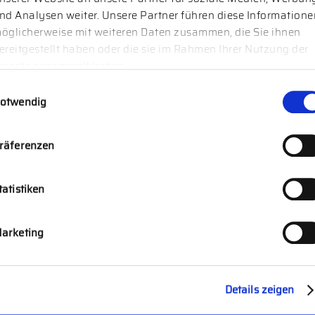
nd Analysen weiter. Unsere Partner führen diese Informatione
öglicherweise mit weiteren Daten zusammen, die Sie ihnen
ereitgestellt haben oder die sie im Rahmen Ihrer Nutzung der
ienste gesammelt haben.
UNTERNEHMENSNACHFOLGE
willigungsauswahl
otwendig
räferenzen
HR CONSULTING &
tatistiken
ORGANIZATIONAL PERFORMANCE
arketing
Norecu Berater
Details zeigen