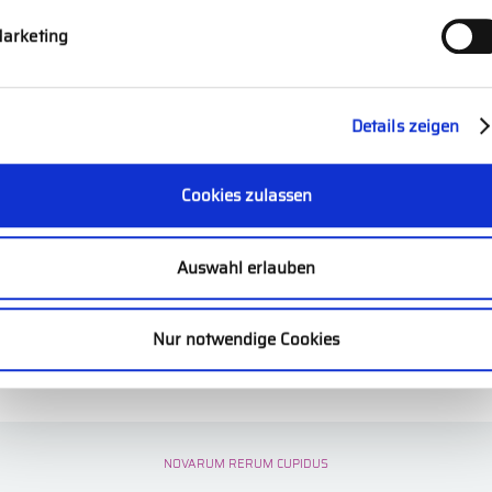
arketing
GLOBALES NETZWERK &
Details zeigen
STANDARDS
Cookies zulassen
Auswahl erlauben
INTERIM MANAGEMENT
Nur notwendige Cookies
NOVARUM RERUM CUPIDUS