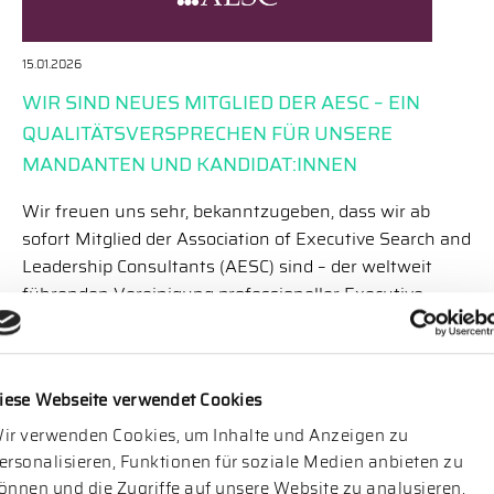
15.01.2026
WIR SIND NEUES MITGLIED DER AESC – EIN
QUALITÄTSVERSPRECHEN FÜR UNSERE
MANDANTEN UND KANDIDAT:INNEN
Wir freuen uns sehr, bekanntzugeben, dass wir ab
sofort Mitglied der Association of Executive Search and
Leadership Consultants (AESC) sind – der weltweit
führenden Vereinigung professioneller Executive
Search- und Leadership-Beratungen. Unsere
Aufnahme in die AESC ist das Ergebnis eines
sorgfältigen Prozesses, bei dem unser
iese Webseite verwendet Cookies
Qualitätsanspruch, unsere Workflows und unsere
Beratungsphilosophie auf den Prüfstand gestellt
ir verwenden Cookies, um Inhalte und Anzeigen zu
wurden. […]
ersonalisieren, Funktionen für soziale Medien anbieten zu
önnen und die Zugriffe auf unsere Website zu analysieren.