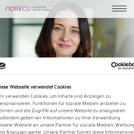
iese Webseite verwendet Cookies
NorecuReport – Faszination Großprojekt:
ir verwenden Cookies, um Inhalte und Anzeigen zu
ersonalisieren, Funktionen für soziale Medien anbieten zu
Die Führungskräfte der Infrastruktur
önnen und die Zugriffe auf unsere Website zu analysieren.
ußerdem geben wir Informationen zu Ihrer Verwendung
02. November 2017
nserer Website an unsere Partner für soziale Medien, Werbun
nd Analysen weiter. Unsere Partner führen diese Informatione
NorecuInsight ist der Forschungsbereich der Norecu Executive