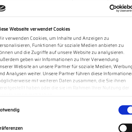
wir denken immer einen Schritt weiter, besonders
wenn es außergewöhnlich wird. Wir wünschen Ihnen
frohe Weihnachten, erholsame Feiertage und einen
erfolgreichen Start ins neue […]
iese Webseite verwendet Cookies
ir verwenden Cookies, um Inhalte und Anzeigen zu
ersonalisieren, Funktionen für soziale Medien anbieten zu
önnen und die Zugriffe auf unsere Website zu analysieren.
ußerdem geben wir Informationen zu Ihrer Verwendung
nserer Website an unsere Partner für soziale Medien, Werbun
nd Analysen weiter. Unsere Partner führen diese Informatione
öglicherweise mit weiteren Daten zusammen, die Sie ihnen
|
Blog
|
20.12.2023
Office
ereitgestellt haben oder die sie im Rahmen Ihrer Nutzung der
WEIHNACHTSVIDEO 2023
ienste gesammelt haben.
willigungsauswahl
Unser Weihnachtsvideo 2023 In diesem Jahr möchten
otwendig
wir das Norecu Weihnachstvideo dazu nutzen, um
wichtige Aufklärungsarbeit zu unserem Business zu
räferenzen
leisten und Ihnen exklusive, nicht ganz ernstgemeinte,