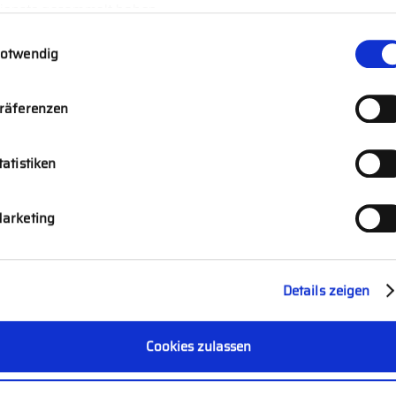
ienste gesammelt haben.
willigungsauswahl
otwendig
räferenzen
tatistiken
arketing
Details zeigen
Cookies zulassen
NOVARUM RERUM CUPIDUS