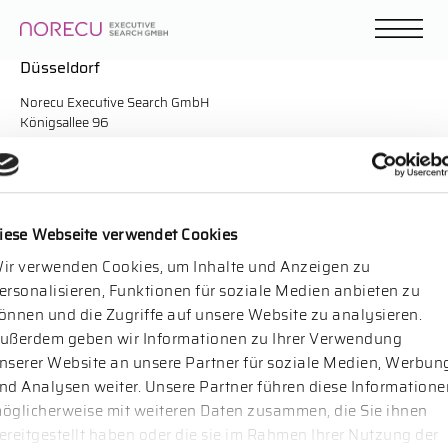
Düsseldorf
Norecu Executive Search GmbH
Königsallee 96
40212 Düsseldorf
Telefon: +49 211 158 265 23
Unsere Niederlassung in NRW befindet sich in Düsseldorf in der
Königsallee 96, 40212 Düsseldorf.
iese Webseite verwendet Cookies
ir verwenden Cookies, um Inhalte und Anzeigen zu
ersonalisieren, Funktionen für soziale Medien anbieten zu
önnen und die Zugriffe auf unsere Website zu analysieren.
ußerdem geben wir Informationen zu Ihrer Verwendung
nserer Website an unsere Partner für soziale Medien, Werbun
nd Analysen weiter. Unsere Partner führen diese Informatione
öglicherweise mit weiteren Daten zusammen, die Sie ihnen
ereitgestellt haben oder die sie im Rahmen Ihrer Nutzung der