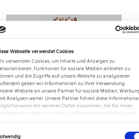
22.05.2025
iese Webseite verwendet Cookies
NORECU VOM HANDELSBLATT ALS „BESTE
ir verwenden Cookies, um Inhalte und Anzeigen zu
ersonalisieren, Funktionen für soziale Medien anbieten zu
PERSONALBERATER 2025“ AUSGEZEICHNET
önnen und die Zugriffe auf unsere Website zu analysieren.
Wir freuen uns sehr, auch in diesem Jahr vom
ußerdem geben wir Informationen zu Ihrer Verwendung
Handelsblatt als Top-Personalberater ausgezeichnet
nserer Website an unsere Partner für soziale Medien, Werbun
worden zu sein. Die wiederholte Prämierung bestätigt
nd Analysen weiter. Unsere Partner führen diese Informatione
nicht nur die Qualität unserer Arbeit, sondern zeigt vor
öglicherweise mit weiteren Daten zusammen, die Sie ihnen
ereitgestellt haben oder die sie im Rahmen Ihrer Nutzung der
allem auch das Vertrauen, das uns unsere
ienste gesammelt haben.
Mandant:innen und Kandidat:innen täglich
entgegenbringen. Die Bedeutung der Auszeichnung
willigungsauswahl
otwendig
Die Handelsblatt-Auszeichnung basiert auf einer