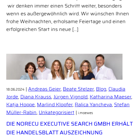
wir denken immer einen Schritt weiter, besonders
wenn es außergewöhnlich wird. Wir wünschen Ihnen
frohe Weihnachten, erholsame Feiertage und einen
erfolgreichen Start ins neue […]
|
Andreas Geier
,
Beate Stelzer
,
Blog
,
Claudia
18.06.2024
Jorde
,
Diana Krauss
,
Jürgen Vignold
,
Katharina Maeser
,
Katja Hoppe
,
Marlind Klopfer
,
Ralica Yancheva
,
Stefan
Müller-Rabin
,
Unkategorisiert
|
i.moewes
DIE NORECU EXECUTIVE SEARCH GMBH ERHÄLT
DIE HANDELSBLATT AUSZEICHNUNG