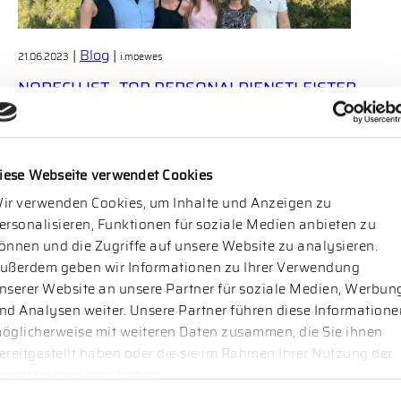
|
Blog
|
21.06.2023
i.moewes
NORECU IST „TOP PERSONALDIENSTLEISTER
2023“ IM BEREICH EXECUTIVE SEARCH
Wir freuen uns, bekannt zu geben, dass die Norecu
Executive Search GmbH von Focus Business als einer
iese Webseite verwendet Cookies
der Top Personaldienstleister 2023 im Bereich
ir verwenden Cookies, um Inhalte und Anzeigen zu
Executive Search ausgezeichnet wurde. Diese
ersonalisieren, Funktionen für soziale Medien anbieten zu
Auszeichnung bestätigt unser Engagement und
önnen und die Zugriffe auf unsere Website zu analysieren.
unsere Expertise bei der Bereitstellung hochwertiger
ußerdem geben wir Informationen zu Ihrer Verwendung
Personalberatung. Wir sind sehr stolz über diese
nserer Website an unsere Partner für soziale Medien, Werbun
Auszeichnung, weil sie durch das Feedback von
nd Analysen weiter. Unsere Partner führen diese Informatione
Mandanten und […]
öglicherweise mit weiteren Daten zusammen, die Sie ihnen
ereitgestellt haben oder die sie im Rahmen Ihrer Nutzung der
ienste gesammelt haben.