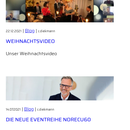
|
Blog
|
22.12.2021
c.diekmann
WEIHNACHTSVIDEO
Unser Weihnachtsvideo
|
Blog
|
14.07.2021
c.diekmann
DIE NEUE EVENTREIHE NORECU60